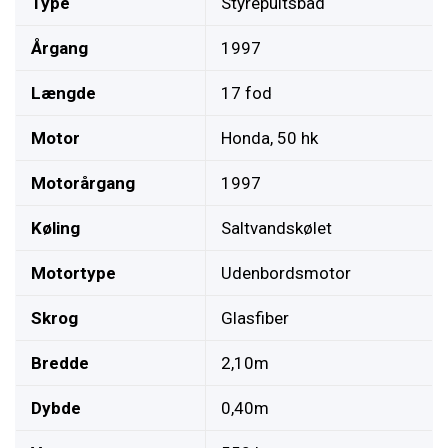
Type
Styrepultsbåd
Årgang
1997
Længde
17 fod
Motor
Honda, 50 hk
Motorårgang
1997
Køling
Saltvandskølet
Motortype
Udenbordsmotor
Skrog
Glasfiber
Bredde
2,10m
Dybde
0,40m