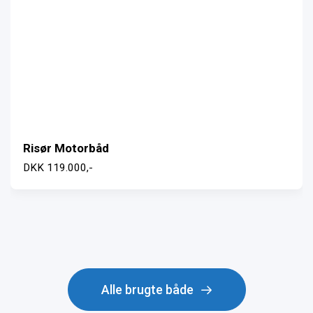
Solgt
Terhi 450 CC
—
Alle brugte både